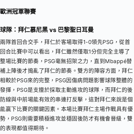
歐洲冠軍聯賽
球隊：拜仁慕尼黑 vs 巴黎聖日耳曼
兩隊首回合交手，拜仁於客場取得1-0領先PSG，從首
回合比賽中可以看出，拜仁雖然僅取1分但完全主導了
整場比賽的節奏，PSG毫無招架之力，直到Mbappé替
補上陣後才搗亂了拜仁的節奏。雙方的陣容方面，拜仁
相較於PSG來的完整，PSG因傷病問題影響球隊整體的
發揮，PSG是支擅於採取主動進攻的球隊，而拜仁的後
防線與中前場能有效的串連打反擊，這對拜仁來說是個
能贏下比賽的關鍵因素。本場比賽拜仁主場作戰具有優
勢，PSG則需要積極進攻並穩固後防才有機會晉級，雙
的表現都值得期待。