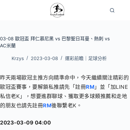
跳
至
主
要
內
容
03-08 歐冠盃 拜仁慕尼黑 vs 巴黎聖日耳曼、熱刺 vs
AC米蘭
Krzys
2023-03-08
運彩前瞻｜足球分析
昨天兩場歐冠主推方向精準命中，今天繼續關注精彩的
歐冠盃賽事，要解鎖私推請先「註冊
RM
」並「加LINE
私信老K」，想要進群聊球、獲取更多球類推薦和走地
的朋友也請先註冊
RM
後聯繫老K。
2023-03-09 04:00