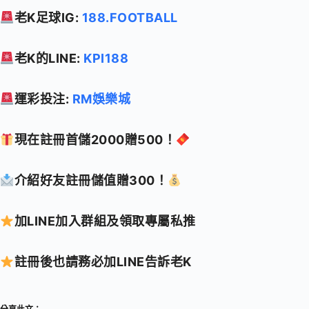
老K足球IG:
188.FOOTBALL
老K的LINE:
KPI188
運彩投注:
RM娛樂城
現在註冊首儲2000贈500！
介紹好友註冊儲值贈300！
加LINE加入群組及領取專屬私推
註冊後也請務必加LINE告訴老K