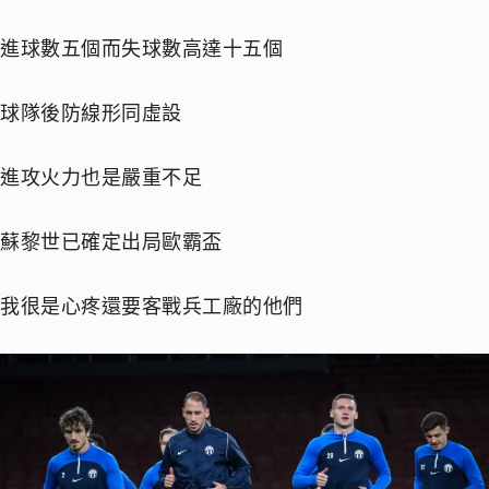
進球數五個而失球數高達十五個
球隊後防線形同虛設
進攻火力也是嚴重不足
蘇黎世已確定出局歐霸盃
我很是心疼還要客戰兵工廠的他們