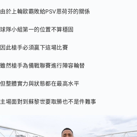
由於上輪歐霸敗給PSV恩荷芬的關係
球隊小組第一的位置不算穩固
因此槍手必須贏下這場比賽
雖然槍手為備戰聯賽進行陣容輪替
但整體實力與狀態都在最高水平
主場面對到蘇黎世要取勝也不是件難事