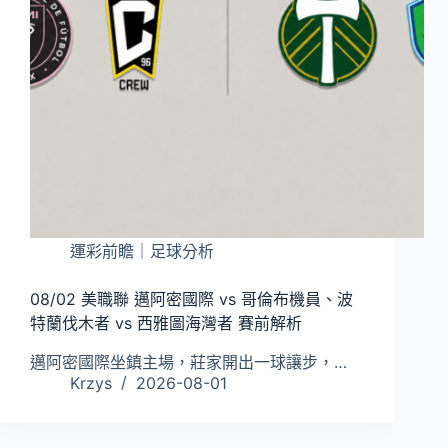
運彩前瞻｜足球分析
08/02 美職聯 邁阿密國際 vs 哥倫布機員、波
特蘭伐木者 vs 西雅圖海灣者 賽前解析
邁阿密國際坐鎮主場，莊家開出一球讓步，…
Krzys
2026-08-01