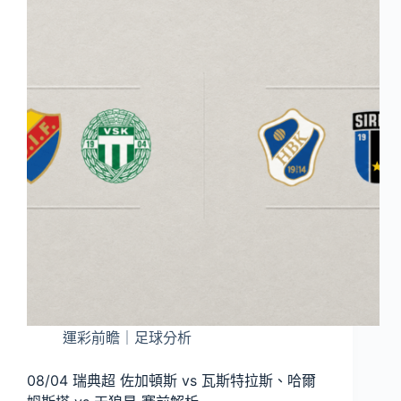
運彩前瞻｜足球分析
08/04 瑞典超 佐加頓斯 vs 瓦斯特拉斯、哈爾