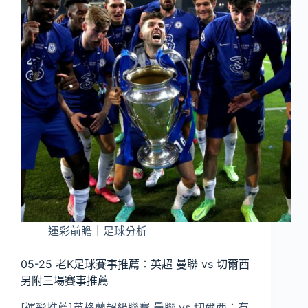
運彩前瞻｜足球分析
05-25 老K足球賽事推薦：英超 曼聯 vs 切爾西
另附三場賽事推薦
[運彩推薦]英格蘭超級聯賽 曼聯 vs 切爾西：有