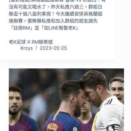
沒有可能又喝水了，昨天私推六過三，群組日
聯盃十過八盈利拿捏！今天繼續安排英格蘭超
級聯賽。要解鎖私推和加入群組的朋友請先
「註冊RM」並「加LINE聯繫老K」
老K足球 X RM娛樂城
Krzys
2023-05-25