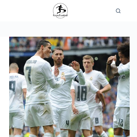
跳
至
主
要
內
容