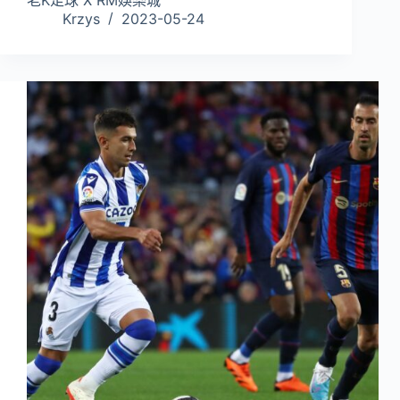
老K足球 X RM娛樂城
Krzys
2023-05-24