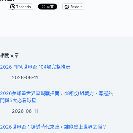
Threads
Reddit
相關文章
2026 FIFA世界盃 104場完整推薦
2026-06-11
2026美加墨世界盃觀戰指南：48強分組戰力、奪冠熱
門與5大必看球星
2026-06-11
2026世界盃：擴編時代來臨，誰能登上世界之巔？