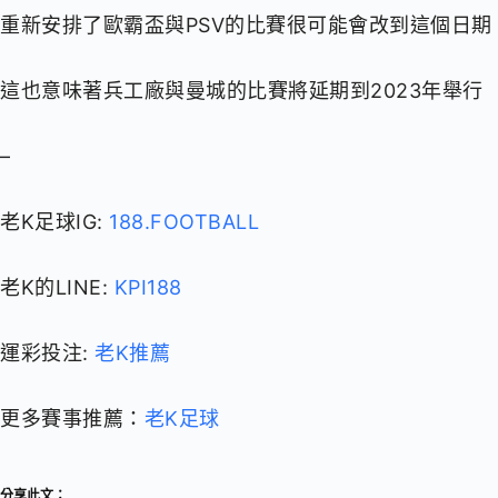
重新安排了歐霸盃與PSV的比賽很可能會改到這個日期
這也意味著兵工廠與曼城的比賽將延期到2023年舉行
–
老K足球IG:
188.FOOTBALL
老K的LINE:
KPI188
運彩投注:
老K推薦
更多賽事推薦：
老K足球
分享此文：