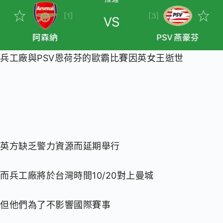
兵工廠與PSV恩荷芬的歐霸比賽因英女王逝世
運彩投注:
RM娛樂城
運彩投注:
RM遊戲城
英方缺乏警力資源而延期舉行
而兵工廠將於台灣時間10/20對上曼城
但他們為了不影響國際賽事