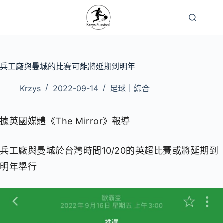
跳
至
主
要
內
容
兵工廠與曼城的比賽可能將延期到明年
Krzys
2022-09-14
足球｜綜合
據英國媒體《The Mirror》報導
兵工廠與曼城於台灣時間10/20的英超比賽或將延期到
明年舉行