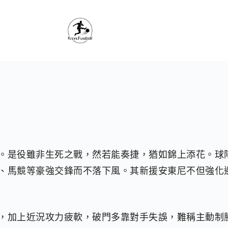
。是役雖非生死之戰，然若能奏捷，猶如錦上添花。球
、馬競等豪強交鋒而不落下風。其新援安東尼不但強化
，加上近況攻力疲軟，破門多靠對手失誤，難稱主動制