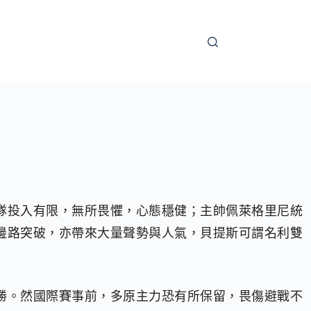
隊投入有限，無所畏懼，心態穩健；主帥佩萊格里尼統
邊路突破，亦帶來大量聲勢與人氣，貝提斯可謂名利雙
勝。然國際賽事前，多原主力恐有所保留，畏傷避戰不