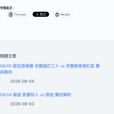
分享此文：
Threads
Reddit
相關文章
08/05 歐冠資格賽 貝爾謝巴工人 vs 貝爾格萊德紅星 賽
前解析
2026-08-04
08/04 蘇超 凱爾特人 vs 鄧迪 賽前解析
2026-08-03