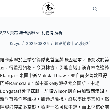
跳
至
主
要
內
容
8/26 英超 紐卡索聯 vs 利物浦 解析
Krzys
2025-08-25
運彩前瞻｜足球分析
紐卡索聯於上季奪得隊史首座英聯盃冠軍，聯賽收於第
五，得歐冠資格。今夏轉會，引進自諾丁漢森林之邊鋒
Elanga、米蘭中衛Malick Thiaw，並自南安普敦租得
門將Ramsdale。然中衛Kelly轉投尤文圖斯，中場
Longstaff赴里茲聯，前鋒Wilson則自由加盟西漢姆。
新季首輪作客維拉，雖頻造險機，終以零比零言和。然
陣容尚存諸多空缺，極需一名可靠中鋒，而上季核心前