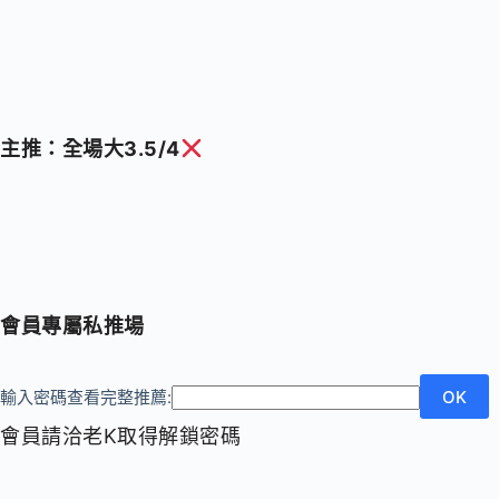
運彩投注:
RM娛樂城
運彩投注:
RM遊戲城
主推：全場大3.5/4
會員專屬私推場
輸入密碼查看完整推薦:
會員請洽老K取得解鎖密碼