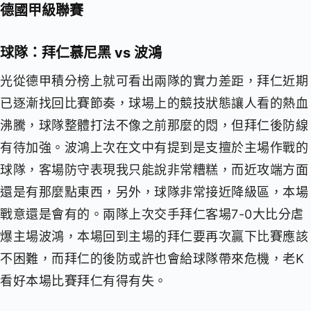
德國甲級聯賽
球隊：拜仁慕尼黑 vs 波鴻
光從德甲積分榜上就可看出兩隊的實力差距，拜仁近期
已逐漸找回比賽節奏，球場上的競技狀態讓人看的熱血
沸騰，球隊整體打法不像之前那麼的悶，但拜仁後防線
有待加強。波鴻上次在文中有提到是支擅於主場作戰的
球隊，客場防守表現我只能說非常糟糕，而近攻端方面
還是有那麼點東西，另外，球隊非常接近降級區，本場
戰意還是會有的。兩隊上次交手拜仁客場7-0大比分虐
爆主場波鴻，本場回到主場的拜仁要再次贏下比賽應該
不困難，而拜仁的後防或許也會給球隊帶來危機，老K
看好本場比賽拜仁有得有失。