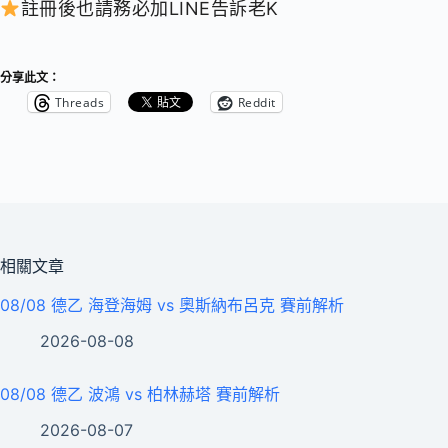
註冊後也請務必加LINE告訴老K
分享此文：
Threads
Reddit
相關文章
08/08 德乙 海登海姆 vs 奧斯納布呂克 賽前解析
2026-08-08
08/08 德乙 波鴻 vs 柏林赫塔 賽前解析
2026-08-07