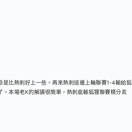
是比熱刺好上一些。再來熱刺這邊上輪聯賽1-4輸給狐
了。本場老K的解讀很簡單，熱刺能輸狐狸聯賽積分丟