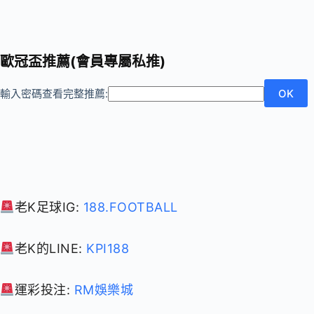
歐冠盃推薦(會員專屬私推)
輸入密碼查看完整推薦:
老K足球IG:
188.FOOTBALL
老K的LINE:
KPI188
運彩投注:
RM娛樂城