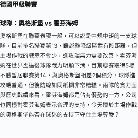
德國甲級聯賽
球隊：奧格斯堡 vs 霍芬海姆
奧格斯堡在聯賽表現一般，可以說是中規中矩的一支球
隊，目前排名聯賽第13，雖說離降級區還有段距離，但
主場作戰的戰意不會少，進攻端無力需要改善。霍芬海
姆在世界盃過後球隊戰力明顯下滑，目前聯賽取得5場
不勝暫居聯賽第14，與奧格斯堡相差2個積分，球隊進
攻端普通，但後防線如同紙糊非常糟糕。兩隊的實力面
與歷史戰績來看，霍芬海姆都是佔有優勢的一方，公司
也同樣對霍芬海姆表示合理的支持，今天擅於主場作戰
的奧格斯堡能否在球迷的支持下守住主場尊嚴？
運彩投注:
RM娛樂城