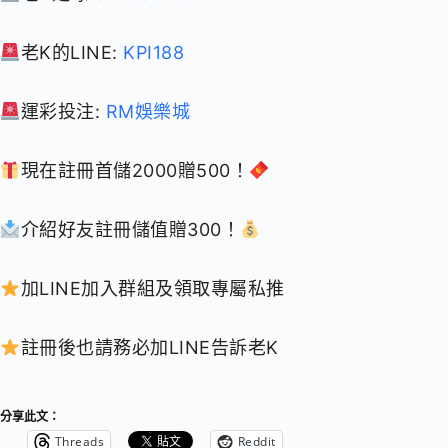
老K的LINE:
KPI188
運彩投注:
RM娛樂城
現在註冊首儲2000贈500！
介紹好友註冊儲值贈300！
加LINE加入群組及領取專屬私推
註冊後也請務必加LINE告訴老K
分享此文：
Threads
Reddit