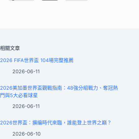
相關文章
2026 FIFA世界盃 104場完整推薦
2026-06-11
2026美加墨世界盃觀戰指南：48強分組戰力、奪冠熱
門與5大必看球星
2026-06-11
2026世界盃：擴編時代來臨，誰能登上世界之巔？
2026-06-10