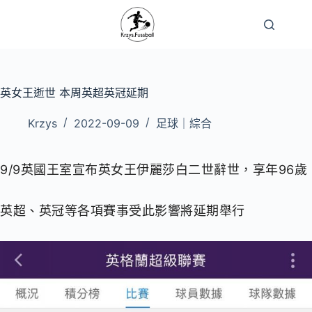
跳
至
主
要
內
容
英女王逝世 本周英超英冠延期
Krzys
2022-09-09
足球｜綜合
9/9英國王室宣布英女王伊麗莎白二世辭世，享年96歲
英超、英冠等各項賽事受此影響將延期舉行