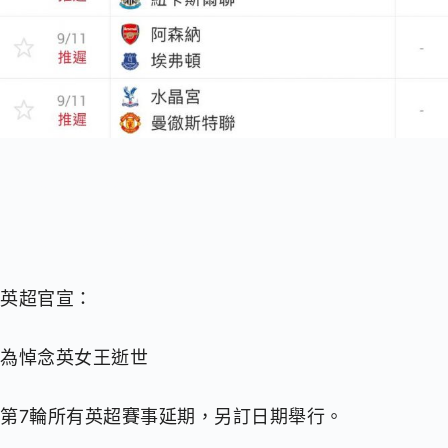
運彩投注:
RM娛樂城
運彩投注:
RM遊戲城
英超官宣：
為悼念英女王逝世
第7輪所有英超賽事延期，另訂日期舉行。