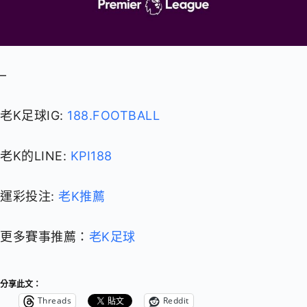
–
老K足球IG:
188.FOOTBALL
老K的LINE:
KPI188
運彩投注:
老K推薦
更多賽事推薦：
老K足球
分享此文：
Threads
Reddit