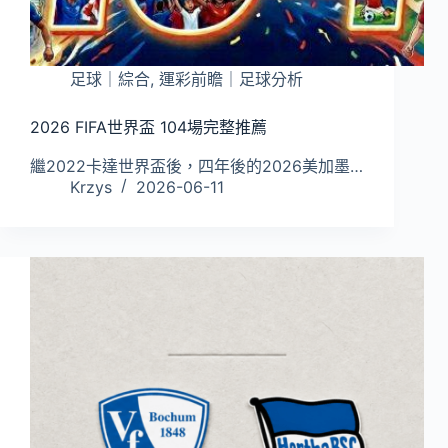
足球｜綜合
,
運彩前瞻｜足球分析
2026 FIFA世界盃 104場完整推薦
繼2022卡達世界盃後，四年後的2026美加墨…
Krzys
2026-06-11