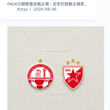
PAOK沙朗歷基坐鎮主場，近年於歐戰主場表…
Krzys
2026-08-06