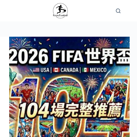
跳
至
主
要
內
容