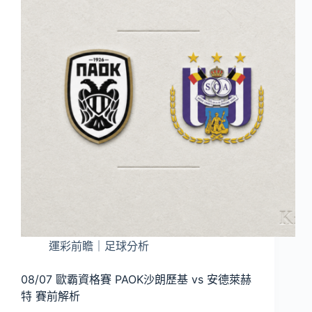
運彩前瞻｜足球分析
08/07 歐霸資格賽 PAOK沙朗歷基 vs 安德萊赫
特 賽前解析