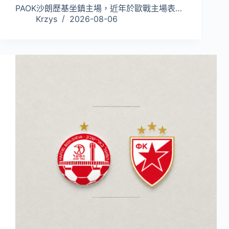
PAOK沙朗歷基坐鎮主場，近年於歐戰主場表…
Krzys
2026-08-06