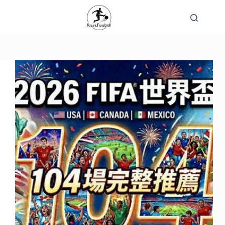
跳
至
主
要
內
容