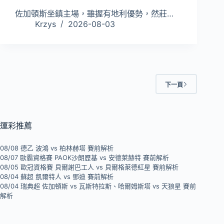
佐加頓斯坐鎮主場，雖握有地利優勢，然莊…
Krzys
2026-08-03
下一頁
運彩推薦
08/08 德乙 波鴻 vs 柏林赫塔 賽前解析
08/07 歐霸資格賽 PAOK沙朗歷基 vs 安德萊赫特 賽前解析
08/05 歐冠資格賽 貝爾謝巴工人 vs 貝爾格萊德紅星 賽前解析
08/04 蘇超 凱爾特人 vs 鄧迪 賽前解析
08/04 瑞典超 佐加頓斯 vs 瓦斯特拉斯、哈爾姆斯塔 vs 天狼星 賽前
解析