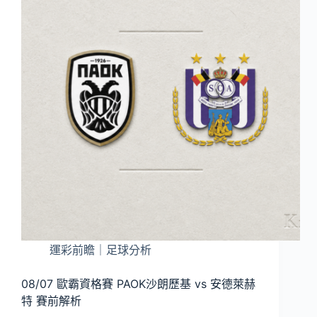
運彩前瞻｜足球分析
08/07 歐霸資格賽 PAOK沙朗歷基 vs 安德萊赫
特 賽前解析