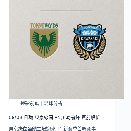
運彩前瞻｜足球分析
08/09 日職 東京綠茵 vs 川崎前鋒 賽前解析
東京綠茵坐鎮主場迎來 J1 新賽季首輪賽事…