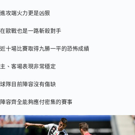
進攻端火力更是凶狠
在歐戰也是一路斬殺對手
近十場比賽取得九勝一平的恐怖成績
主、客場表現非常穩定
球隊目前陣容沒有傷缺
陣容齊全能夠應付密集的賽事