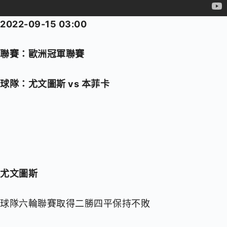
2022-09-15 03:00
聯賽：歐洲冠軍聯賽
球隊：尤文圖斯 vs 本菲卡
運彩投注:
RM娛樂城
運彩投注:
RM遊戲城
尤文圖斯
球隊六輪聯賽取得二勝四平保持不敗